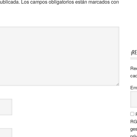
publicada.
Los campos obligatorios están marcados con
¡R
Rec
cad
Ema
P
RGP
ges
pri