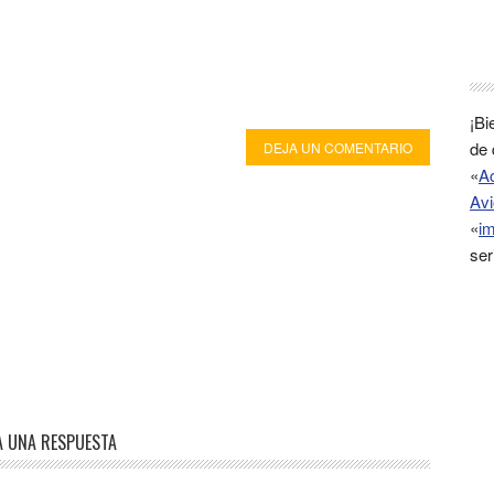
¡Bi
de 
DEJA UN COMENTARIO
«
A
Avi
«
im
ser
A UNA RESPUESTA