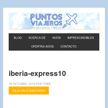
BLOG
ACERCA DE
AVIOS
IMPRESCINDIBLES
OFERTAS AVIOS
CONTACTO
iberia-express10
16 OCTUBRE, 2016
POR
TOBS
DEJA UN COMENTARIO