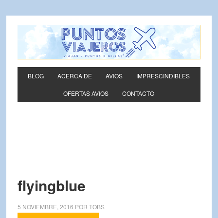
BLOG
ACERCA DE
AVIOS
IMPRESCINDIBLES
OFERTAS AVIOS
CONTACTO
flyingblue
5 NOVIEMBRE, 2016
POR
TOBS