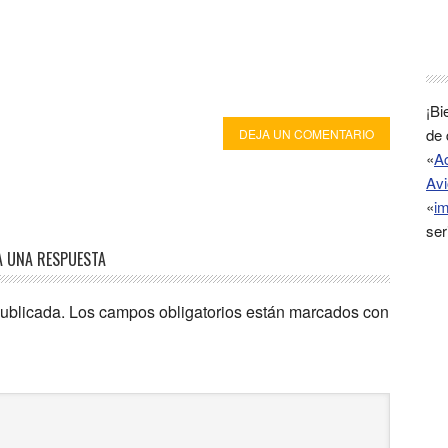
¡Bi
de 
DEJA UN COMENTARIO
«
A
Avi
«
im
ser
A UNA RESPUESTA
publicada.
Los campos obligatorios están marcados con