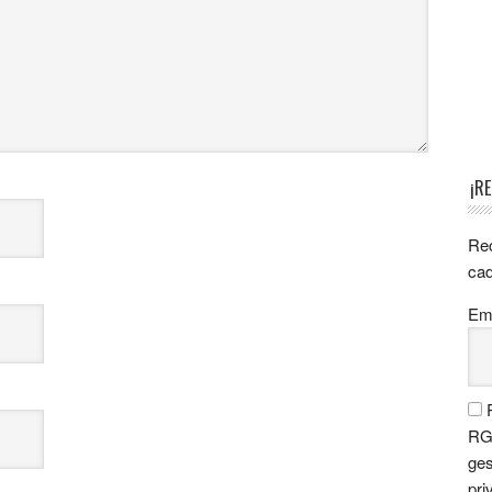
¡R
Rec
cad
Ema
P
RGP
ges
pri