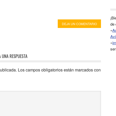
¡Bi
de 
DEJA UN COMENTARIO
«
A
Avi
«
im
ser
A UNA RESPUESTA
publicada.
Los campos obligatorios están marcados con