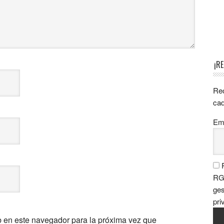
¡R
Rec
cad
Ema
P
RGP
ges
pri
b en este navegador para la próxima vez que