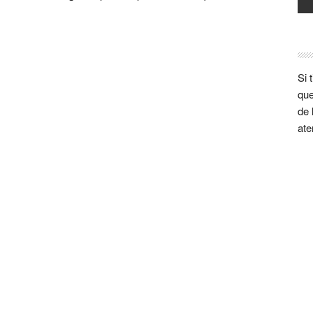
Si 
que
de 
ate