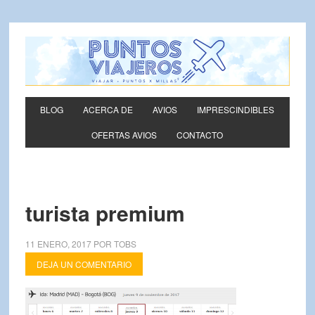
BLOG
ACERCA DE
AVIOS
IMPRESCINDIBLES
OFERTAS AVIOS
CONTACTO
turista premium
11 ENERO, 2017
POR
TOBS
DEJA UN COMENTARIO