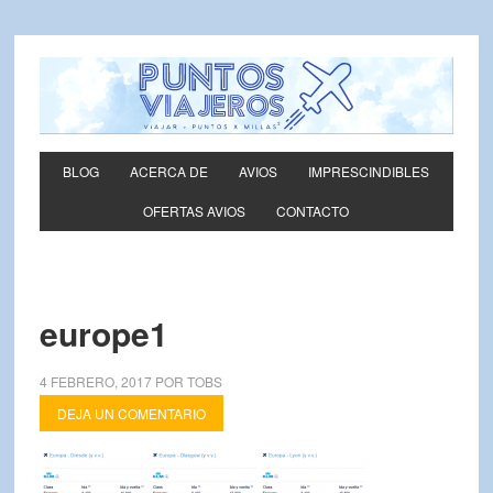
BLOG
ACERCA DE
AVIOS
IMPRESCINDIBLES
OFERTAS AVIOS
CONTACTO
europe1
4 FEBRERO, 2017
POR
TOBS
DEJA UN COMENTARIO