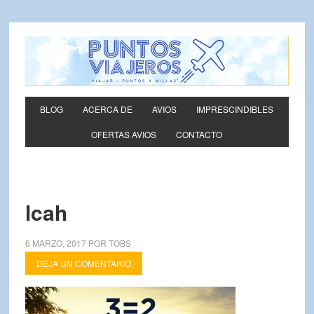
BLOG
ACERCA DE
AVIOS
IMPRESCINDIBLES
OFERTAS AVIOS
CONTACTO
lcah
6 MARZO, 2017
POR
TOBS
DEJA UN COMENTARIO