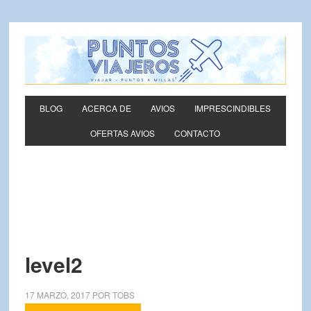
BLOG
ACERCA DE
AVIOS
IMPRESCINDIBLES
OFERTAS AVIOS
CONTACTO
level2
17 MARZO, 2017
POR
TOBS