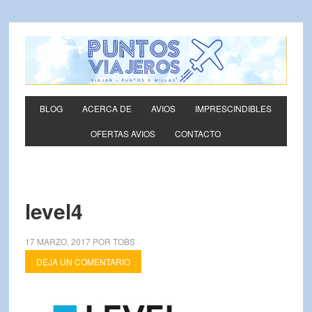
BLOG
ACERCA DE
AVIOS
IMPRESCINDIBLES
OFERTAS AVIOS
CONTACTO
level4
17 MARZO, 2017
POR
TOBS
DEJA UN COMENTARIO