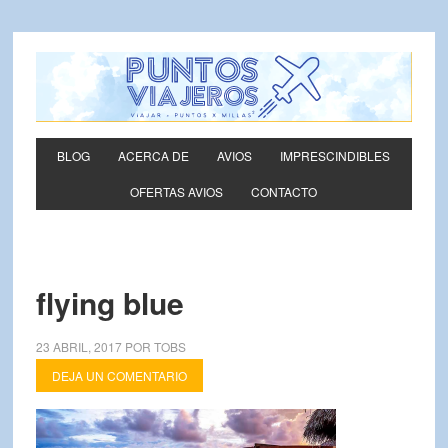
BLOG
ACERCA DE
AVIOS
IMPRESCINDIBLES
OFERTAS AVIOS
CONTACTO
flying blue
23 ABRIL, 2017
POR
TOBS
DEJA UN COMENTARIO