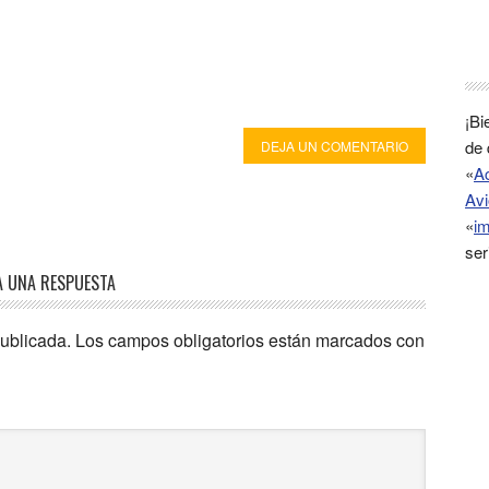
¡Bi
de 
DEJA UN COMENTARIO
«
A
Avi
«
im
ser
A UNA RESPUESTA
publicada.
Los campos obligatorios están marcados con