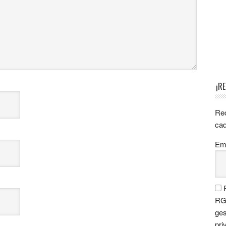
¡R
Rec
cad
Ema
P
RGP
ges
pri