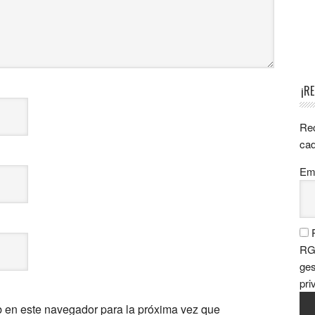
¡R
Rec
cad
Ema
P
RGP
ges
pri
b en este navegador para la próxima vez que