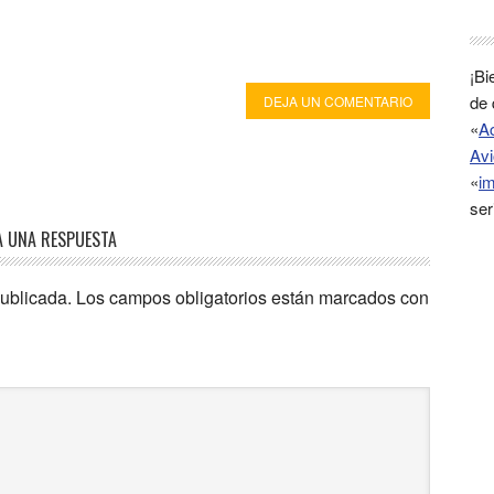
¡Bi
de 
DEJA UN COMENTARIO
«
A
Avi
«
im
ser
A UNA RESPUESTA
publicada.
Los campos obligatorios están marcados con