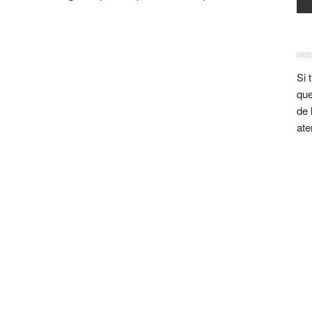
Si 
que
de 
ate