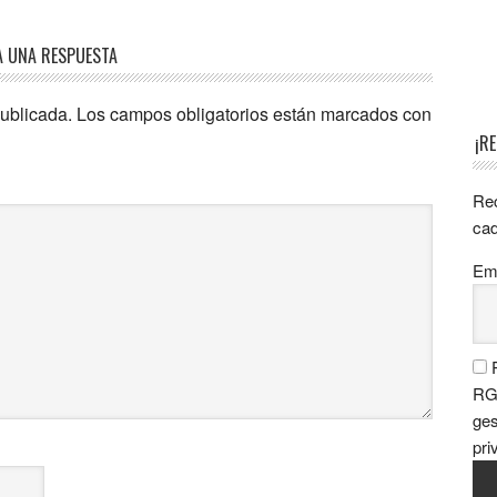
A UNA RESPUESTA
publicada.
Los campos obligatorios están marcados con
¡R
Rec
cad
Ema
P
RGP
ges
pri