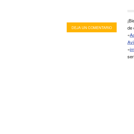
¡Bi
de 
DEJA UN COMENTARIO
«
A
Avi
«
im
ser