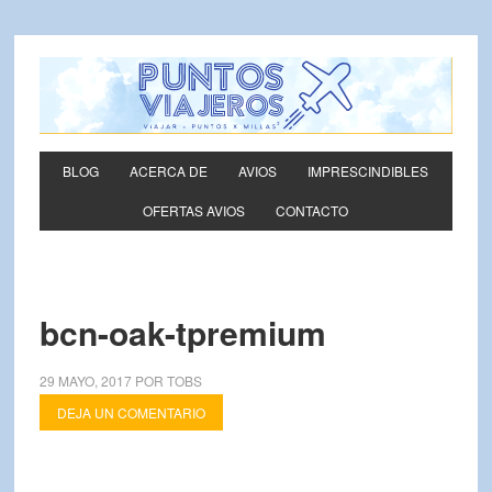
BLOG
ACERCA DE
AVIOS
IMPRESCINDIBLES
OFERTAS AVIOS
CONTACTO
bcn-oak-tpremium
29 MAYO, 2017
POR
TOBS
DEJA UN COMENTARIO