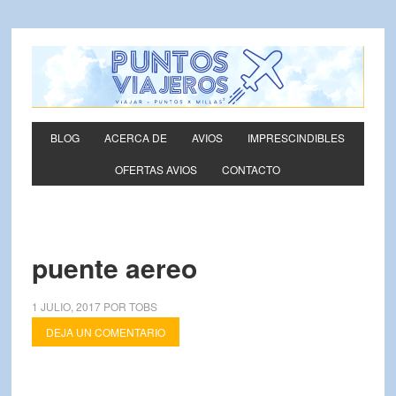
BLOG
ACERCA DE
AVIOS
IMPRESCINDIBLES
OFERTAS AVIOS
CONTACTO
puente aereo
1 JULIO, 2017
POR
TOBS
DEJA UN COMENTARIO