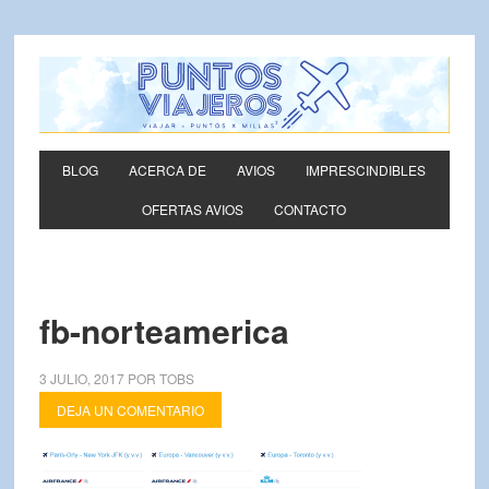
BLOG
ACERCA DE
AVIOS
IMPRESCINDIBLES
OFERTAS AVIOS
CONTACTO
fb-norteamerica
3 JULIO, 2017
POR
TOBS
DEJA UN COMENTARIO