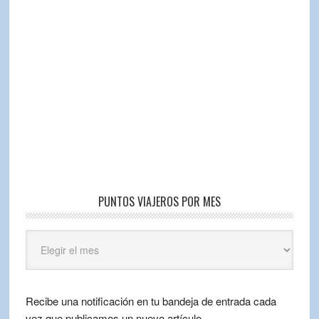
PUNTOS VIAJEROS POR MES
Puntos
Viajeros
por
mes
Recibe una notificación en tu bandeja de entrada cada
vez que publicamos un nuevo artículo.