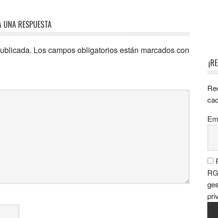
A UNA RESPUESTA
publicada.
Los campos obligatorios están marcados con
¡R
Rec
cad
Ema
P
RGP
ges
pri