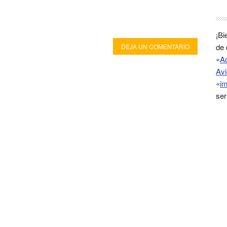
¡Bi
de 
DEJA UN COMENTARIO
«
A
Avi
«
im
ser