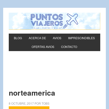
BLOG
ACERCA DE
AVIOS
IMPRESCINDIBLES
OFERTAS AVIOS
CONTACTO
norteamerica
8 OCTUBRE, 2017
POR
TOBS