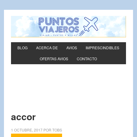
BLOG
ACERCA DE
AVIOS
IMPRESCINDIBLES
OFERTAS AVIOS
CONTACTO
accor
1 OCTUBRE, 2017
POR
TOBS