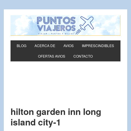
BLOG
ACERCA DE
AVIOS
IMPRESCINDIBLES
OFERTAS AVIOS
CONTACTO
hilton garden inn long
island city-1