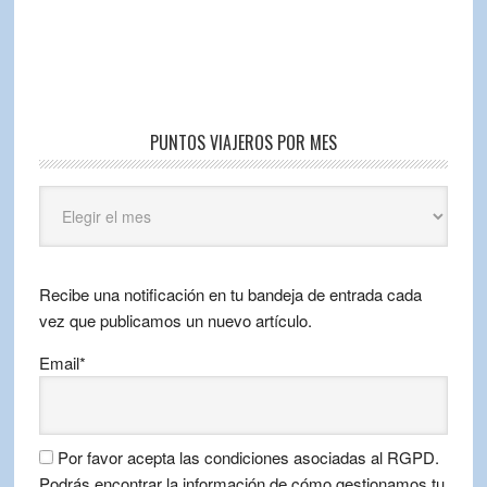
PUNTOS VIAJEROS POR MES
Puntos
Viajeros
por
mes
Recibe una notificación en tu bandeja de entrada cada
vez que publicamos un nuevo artículo.
Email*
Por favor acepta las condiciones asociadas al RGPD.
Podrás encontrar la información de cómo gestionamos tu