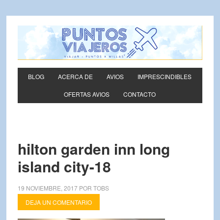
BLOG
ACERCA DE
AVIOS
IMPRESCINDIBLES
OFERTAS AVIOS
CONTACTO
hilton garden inn long
island city-18
19 NOVIEMBRE, 2017
POR
TOBS
DEJA UN COMENTARIO