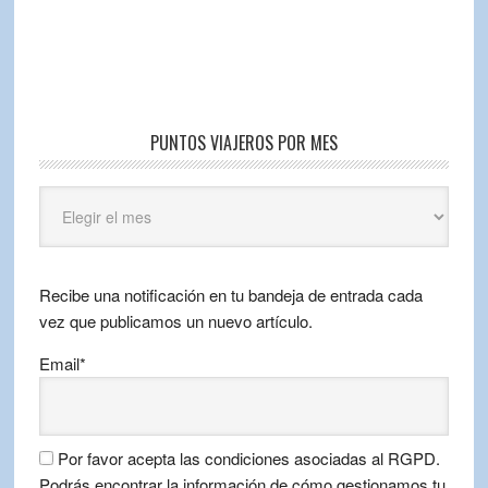
PUNTOS VIAJEROS POR MES
Puntos
Viajeros
por
mes
Recibe una notificación en tu bandeja de entrada cada
vez que publicamos un nuevo artículo.
Email*
Por favor acepta las condiciones asociadas al RGPD.
Podrás encontrar la información de cómo gestionamos tu