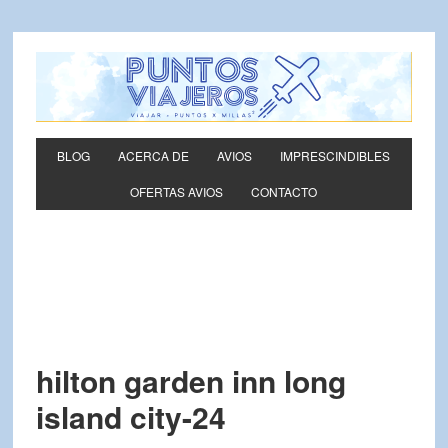
BLOG
ACERCA DE
AVIOS
IMPRESCINDIBLES
OFERTAS AVIOS
CONTACTO
hilton garden inn long
island city-24