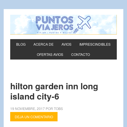
BLOG
ACERCA DE
AVIOS
IMPRESCINDIBLES
OFERTAS AVIOS
CONTACTO
hilton garden inn long
island city-6
19 NOVIEMBRE, 2017
POR
TOBS
DEJA UN COMENTARIO