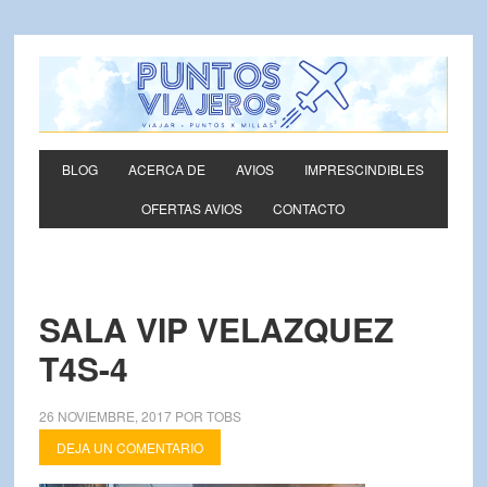
BLOG
ACERCA DE
AVIOS
IMPRESCINDIBLES
OFERTAS AVIOS
CONTACTO
SALA VIP VELAZQUEZ
T4S-4
26 NOVIEMBRE, 2017
POR
TOBS
DEJA UN COMENTARIO