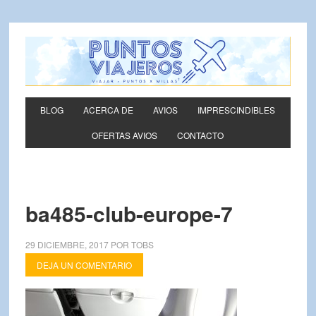
BLOG
ACERCA DE
AVIOS
IMPRESCINDIBLES
OFERTAS AVIOS
CONTACTO
ba485-club-europe-7
29 DICIEMBRE, 2017
POR
TOBS
DEJA UN COMENTARIO