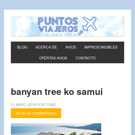
BLOG
ACERCA DE
AVIOS
IMPRESCINDIBLES
OFERTAS AVIOS
CONTACTO
banyan tree ko samui
21 MAYO, 2018
POR
TOBS
DEJA UN COMENTARIO