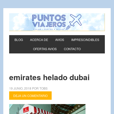
BLOG
ACERCA DE
AVIOS
IMPRESCINDIBLES
OFERTAS AVIOS
CONTACTO
emirates helado dubai
19 JUNIO, 2018
POR
TOBS
DEJA UN COMENTARIO