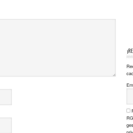
¡R
Rec
cad
Ema
P
RGP
ges
pri