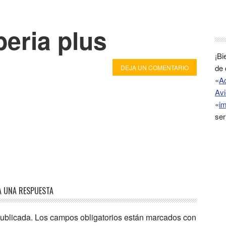
beria plus
¡Bi
de 
DEJA UN COMENTARIO
«
A
Avi
«
im
ser
A UNA RESPUESTA
publicada.
Los campos obligatorios están marcados con