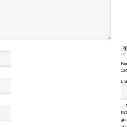
¡R
Rec
cad
Ema
P
RGP
ges
pri