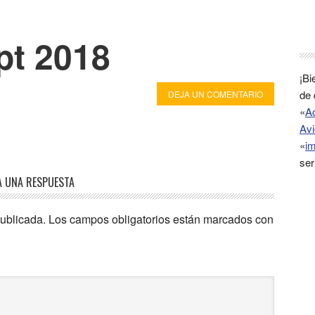
ept 2018
¡Bi
de 
DEJA UN COMENTARIO
«
A
Avi
«
im
ser
A UNA RESPUESTA
publicada.
Los campos obligatorios están marcados con