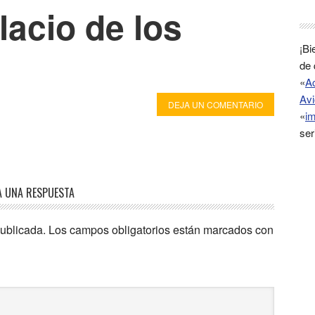
lacio de los
¡Bi
de 
«
A
Avi
DEJA UN COMENTARIO
«
im
ser
A UNA RESPUESTA
publicada.
Los campos obligatorios están marcados con