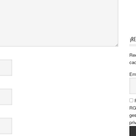
¡R
Rec
cad
Ema
P
RGP
ges
pri