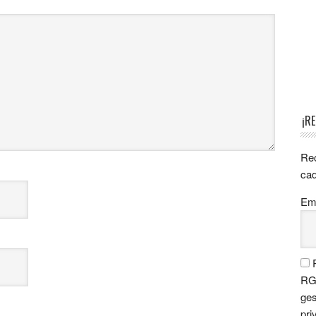
¡R
Rec
cad
Ema
P
RGP
ges
pri