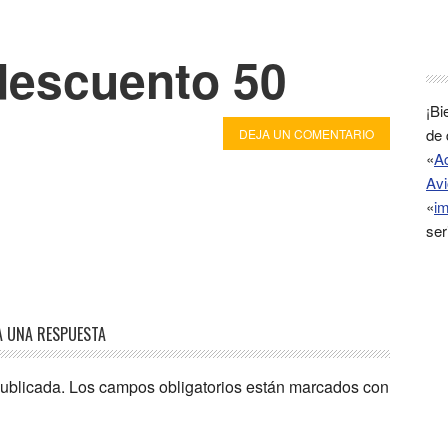
 descuento 50
¡Bi
de 
DEJA UN COMENTARIO
«
A
Avi
«
im
ser
A UNA RESPUESTA
publicada.
Los campos obligatorios están marcados con