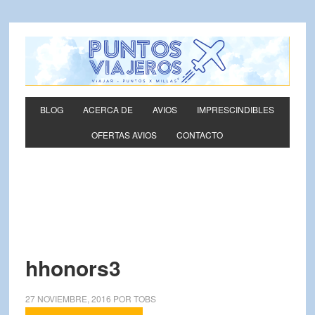
BLOG
ACERCA DE
AVIOS
IMPRESCINDIBLES
OFERTAS AVIOS
CONTACTO
hhonors3
27 NOVIEMBRE, 2016
POR
TOBS