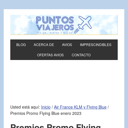
BLOG
ACERCA DE
AVIOS
IMPRESCINDIBLES
OFERTAS AVIOS
CONTACTO
Usted está aquí:
Inicio
/
Air France KLM y Flying Blue
/
Premios Promo Flying Blue enero 2023
Premios Promo Flying