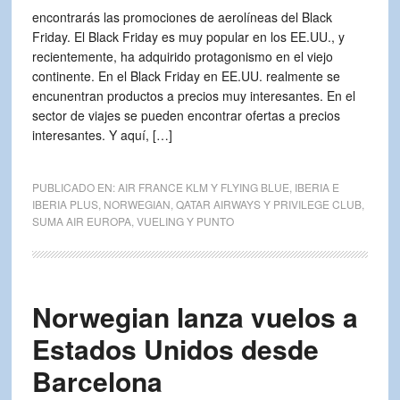
encontrarás las promociones de aerolíneas del Black
Friday. El Black Friday es muy popular en los
EE.UU
., y
recientemente, ha adquirido protagonismo en el viejo
continente. En el Black Friday en
EE.UU
. realmente se
encunentran productos a precios muy interesantes. En el
sector de viajes se pueden encontrar ofertas a precios
interesantes. Y aquí, […]
PUBLICADO EN:
AIR FRANCE KLM Y FLYING BLUE
,
IBERIA E
IBERIA PLUS
,
NORWEGIAN
,
QATAR AIRWAYS Y PRIVILEGE CLUB
,
SUMA AIR EUROPA
,
VUELING Y PUNTO
Norwegian lanza vuelos a
Estados Unidos desde
Barcelona